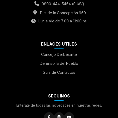
0800-444-5454 (SUAV)
Pje. de la Concepción 650
Lun a Vie de 7:00 a 13:00 hs.
ENLACES ÚTILES
Concejo Deliberante
Aumentar Fuente
Defensoría del Pueblo
Guia de Contactos
Mayúsculas:
OFF
Espaciado de Texto
SEGUINOS
Leer al pasar el mouse
Enterate de todas las novedades en nuestras redes.
Fuente para Dislexia:
OFF