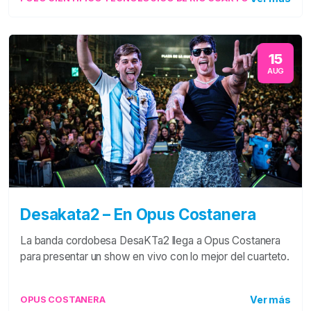
15
AUG
Desakata2 – En Opus Costanera
La banda cordobesa DesaKTa2 llega a Opus Costanera
para presentar un show en vivo con lo mejor del cuarteto.
Ver más
OPUS COSTANERA