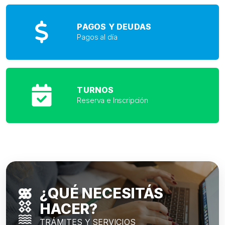
PAGOS Y DEUDAS
Pagos al día
TURNOS
Reserva e Inscripción
¿QUÉ NECESITÁS
HACER?
TRÁMITES Y SERVICIOS