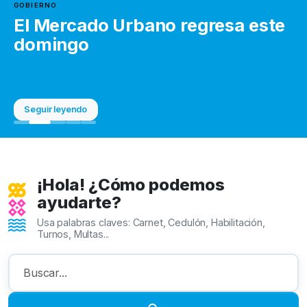
GOBIERNO
El Mercado Urbano regresa este
domingo
Seguir leyendo
¡Hola! ¿Cómo podemos
ayudarte?
Usa palabras claves: Carnet, Cedulón, Habilitación,
Turnos, Multas...