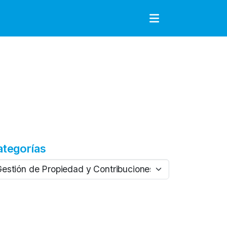
to
ategorías