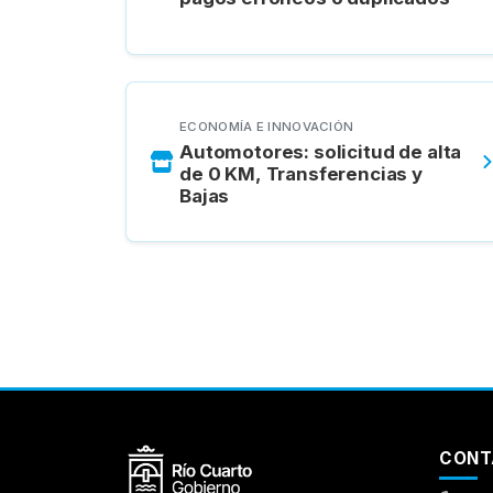
ECONOMÍA E INNOVACIÓN
Automotores: solicitud de alta
de 0 KM, Transferencias y
Bajas
Aumentar Fuente
Mayúsculas:
OFF
Espaciado de Texto
CONT
Leer al pasar el mouse