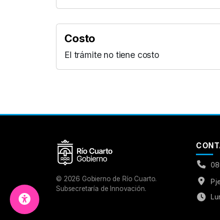
Costo
El trámite no tiene costo
Aumentar Fuente
Mayúsculas:
OFF
Espaciado de Texto
CONT
Leer al pasar el mouse
08
Fuente para Dislexia:
OFF
©
2026
Gobierno de Río Cuarto.
Pj
Subsecretaría de Innovación.
Lu