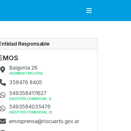
to
Entidad Responsable
EMOS
Baigorria 26
(
ADMINISTRACIÓN
)
358476 8405
5493584111627
(
GESTIÓN COMERCIAL 1
)
5493584035476
(
GESTIÓN COMERCIAL 2
)
emosprensa@riocuarto.gov.ar