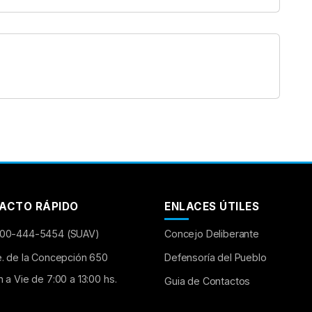
ACTO RÁPIDO
ENLACES ÚTILES
00-444-5454 (SUAV)
Concejo Deliberante
e. de la Concepción 650
Defensoría del Pueblo
n a Vie de 7:00 a 13:00 hs.
Guia de Contactos