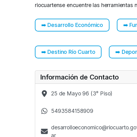
riocuartense encuentre las herramientas n
➡️​ Desarrollo Económico
➡️​ F
➡️​ Destino Río Cuarto
➡️​ Depo
Información de Contacto
25 de Mayo 96 (3° Piso)
5493584158909
desarrolloeconomico@riocuarto.go
ar