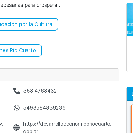
ecesarias para prosperar.
undación por la Cultura
rtes Río Cuarto
358 4768432
5493584839236
v.
https://desarrolloeconomicoriocuarto.
gob.ar