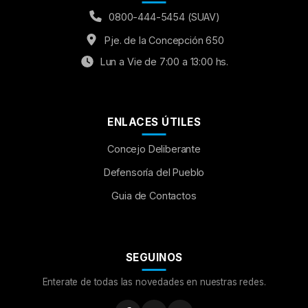
0800-444-5454 (SUAV)
Pje. de la Concepción 650
Lun a Vie de 7:00 a 13:00 hs.
ENLACES ÚTILES
Concejo Deliberante
Aumentar Fuente
Defensoría del Pueblo
Guia de Contactos
Mayúsculas:
OFF
Espaciado de Texto
SEGUINOS
Leer al pasar el mouse
Enterate de todas las novedades en nuestras redes.
Fuente para Dislexia:
OFF