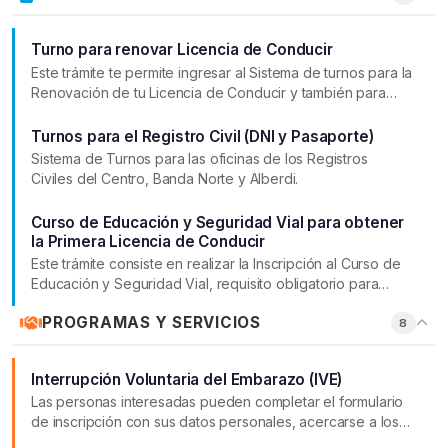
Turno para renovar Licencia de Conducir
Este trámite te permite ingresar al Sistema de turnos para la
Renovación de tu Licencia de Conducir y también para
aquellos aspirantes que hayan aprobado el curso y estén
en condiciones de obtener su primera licencia.
Turnos para el Registro Civil (DNI y Pasaporte)
Sistema de Turnos para las oficinas de los Registros
Civiles del Centro, Banda Norte y Alberdi.
Curso de Educación y Seguridad Vial para obtener
la Primera Licencia de Conducir
Este trámite consiste en realizar la Inscripción al Curso de
Educación y Seguridad Vial, requisito obligatorio para
obtener tu primera licencia de conducir.
PROGRAMAS Y SERVICIOS
8
Interrupción Voluntaria del Embarazo (IVE)
Las personas interesadas pueden completar el formulario
de inscripción con sus datos personales, acercarse a los
centros de salud o dispensarios locales, o consultar con