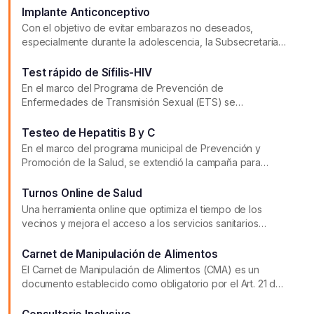
su ginecólogo/a de confianza.
Implante Anticonceptivo
Con el objetivo de evitar embarazos no deseados,
especialmente durante la adolescencia, la Subsecretaría
de Salud del Municipio pone a disposición de la
ciudadanía el implante subdérmico.
Test rápido de Sífilis-HIV
En el marco del Programa de Prevención de
Enfermedades de Transmisión Sexual (ETS) se
encuentran a disposición los testeos gratuitos y
confidenciales de HIV y Sífilis.
Testeo de Hepatitis B y C
En el marco del programa municipal de Prevención y
Promoción de la Salud, se extendió la campaña para
identificar Hepatitis B y C mediante la realización de
testeos de manera regular.
Turnos Online de Salud
Una herramienta online que optimiza el tiempo de los
vecinos y mejora el acceso a los servicios sanitarios
municipales.
Carnet de Manipulación de Alimentos
El Carnet de Manipulación de Alimentos (CMA) es un
documento establecido como obligatorio por el Art. 21 del
Código Alimentario Argentino (CAA), para las personas
que desarrollan tareas de manipulación de alimentos.