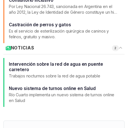
Consultorio Inclusivo
Por Ley Nacional 26.743, sancionada en Argentina en el
año 2012, la Ley de Identidad de Género constituye un hito
nacional e internacional en relación con la
desjudicialización y despatologización de las identidades
Castración de perros y gatos
trans y en una bisagra para visibilizar a las niñeces y a las
Es el servicio de esterilización quirúrgica de caninos y
adolescencias trans, travestis y no binaries.
felinos, gratuito y masivo.
NOTICIAS
2
Intervención sobre la red de agua en puente
carretero
Trabajos nocturnos sobre la red de agua potable
Nuevo sistema de turnos online en Salud
Río Cuarto implementa un nuevo sistema de turnos online
en Salud