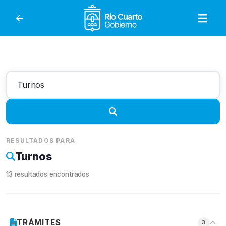
Gobierno de Río Cuar
RESULTADOS PARA
Turnos
13
resultado
s
encontrado
s
TRÁMITES
3