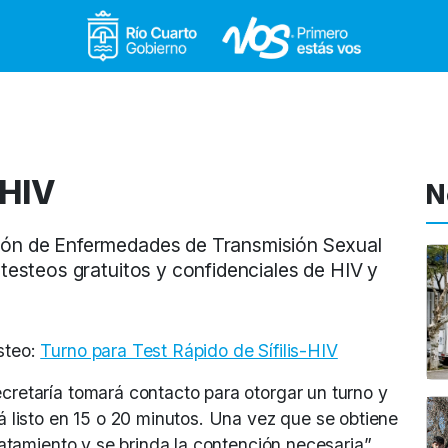
Gobierno de Río Cuar
-HIV
N
ión de Enfermedades de Transmisión Sexual
 testeos gratuitos y confidenciales de HIV y
steo:
Turno para Test Rápido de Sífilis-HIV
ecretaría tomará contacto para otorgar un turno y
rá listo en 15 o 20 minutos. Una vez que se obtiene
tratamiento y se brinda la contención necesaria”.