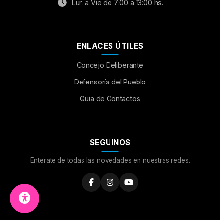
Lun a Vie de 7:00 a 13:00 hs.
ENLACES ÚTILES
Concejo Deliberante
Aumentar Fuente
Defensoría del Pueblo
Guia de Contactos
Mayúsculas:
OFF
Espaciado de Texto
SEGUINOS
Leer al pasar el mouse
Enterate de todas las novedades en nuestras redes.
Fuente para Dislexia:
OFF