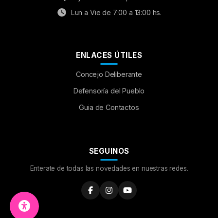
Lun a Vie de 7:00 a 13:00 hs.
ENLACES ÚTILES
Concejo Deliberante
Aumentar Fuente
Defensoría del Pueblo
Guia de Contactos
Mayúsculas:
OFF
Espaciado de Texto
SEGUINOS
Leer al pasar el mouse
Enterate de todas las novedades en nuestras redes.
Fuente para Dislexia:
OFF