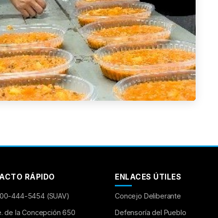
ACTO RÁPIDO
ENLACES ÚTILES
00-444-5454 (SUAV)
Concejo Deliberante
e. de la Concepción 650
Defensoría del Pueblo