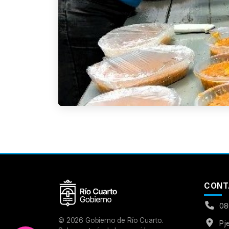
Aumentar Fuente
Mayúsculas:
OFF
Espaciado de Texto
CONT
Leer al pasar el mouse
08
Fuente para Dislexia:
OFF
©
2026
Gobierno de Río Cuarto.
Pj