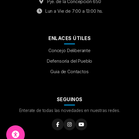
Pje. de la Concepción 650
Lun a Vie de 7:00 a 13:00 hs.
ENLACES ÚTILES
Concejo Deliberante
Aumentar Fuente
Defensoría del Pueblo
Guia de Contactos
Mayúsculas:
OFF
Espaciado de Texto
SEGUINOS
Leer al pasar el mouse
Enterate de todas las novedades en nuestras redes.
Fuente para Dislexia:
OFF