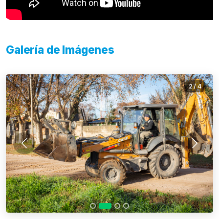
Galería de Imágenes
2
/
4
Anterior
Siguie