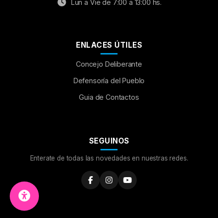
Lun a Vie de 7:00 a 13:00 hs.
ENLACES ÚTILES
Concejo Deliberante
Aumentar Fuente
Defensoría del Pueblo
Guia de Contactos
Mayúsculas:
OFF
Espaciado de Texto
SEGUINOS
Leer al pasar el mouse
Enterate de todas las novedades en nuestras redes.
Fuente para Dislexia:
OFF