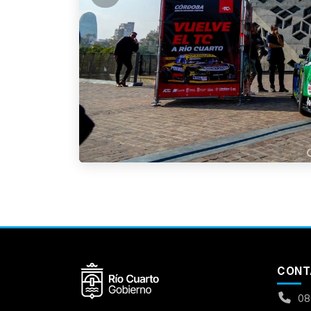
Aumentar Fuente
Mayúsculas:
OFF
Espaciado de Texto
CONT
Leer al pasar el mouse
08
Fuente para Dislexia:
OFF