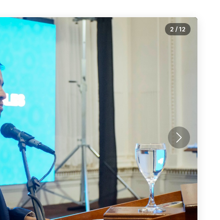
2
/
12
Siguiente