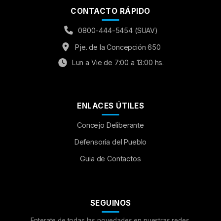
CONTACTO RÁPIDO
0800-444-5454 (SUAV)
Pje. de la Concepción 650
Lun a Vie de 7:00 a 13:00 hs.
ENLACES ÚTILES
Concejo Deliberante
Aumentar Fuente
Defensoría del Pueblo
Guia de Contactos
Mayúsculas:
OFF
Espaciado de Texto
SEGUINOS
Leer al pasar el mouse
Enterate de todas las novedades en nuestras redes.