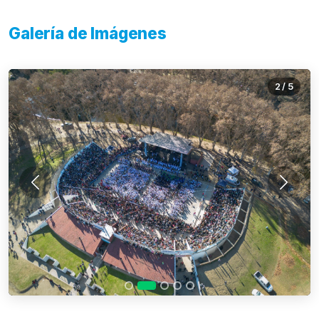
Galería de Imágenes
2
/
5
Anterior
Siguie