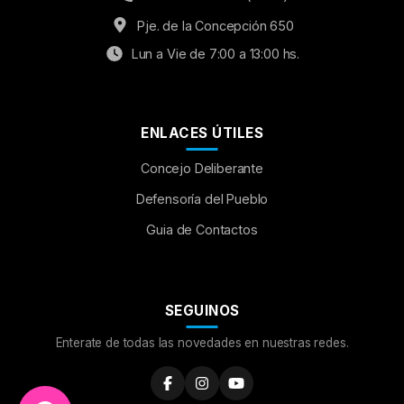
Pje. de la Concepción 650
Lun a Vie de 7:00 a 13:00 hs.
ENLACES ÚTILES
Concejo Deliberante
Aumentar Fuente
Defensoría del Pueblo
Guia de Contactos
Mayúsculas:
OFF
Espaciado de Texto
SEGUINOS
Leer al pasar el mouse
Enterate de todas las novedades en nuestras redes.
Fuente para Dislexia:
OFF