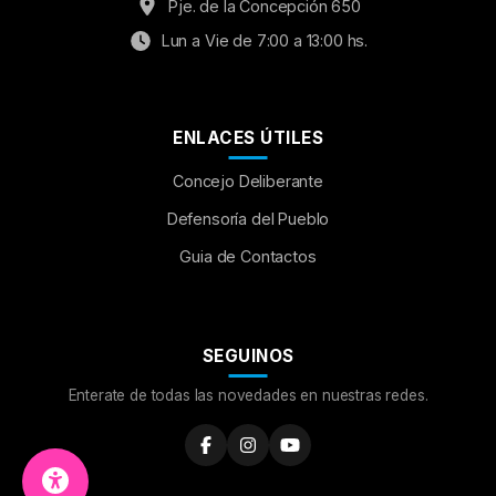
Pje. de la Concepción 650
Lun a Vie de 7:00 a 13:00 hs.
ENLACES ÚTILES
Concejo Deliberante
Aumentar Fuente
Defensoría del Pueblo
Guia de Contactos
Mayúsculas:
OFF
Espaciado de Texto
SEGUINOS
Leer al pasar el mouse
Enterate de todas las novedades en nuestras redes.
Fuente para Dislexia:
OFF