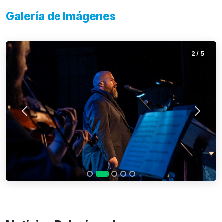
Galería de Imágenes
2
/
5
Anterior
Siguie