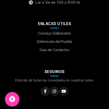
Lun a Vie de 7:00 a 13:00 hs.
ENLACES ÚTILES
Concejo Deliberante
Aumentar Fuente
Defensoría del Pueblo
Guia de Contactos
Mayúsculas:
OFF
Espaciado de Texto
SEGUINOS
Leer al pasar el mouse
Enterate de todas las novedades en nuestras redes.
Fuente para Dislexia:
OFF