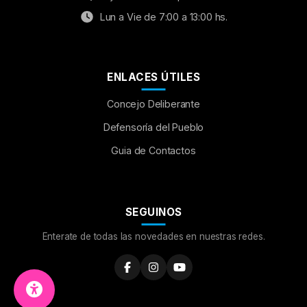
Lun a Vie de 7:00 a 13:00 hs.
ENLACES ÚTILES
Concejo Deliberante
Aumentar Fuente
Defensoría del Pueblo
Guia de Contactos
Mayúsculas:
OFF
Espaciado de Texto
SEGUINOS
Leer al pasar el mouse
Enterate de todas las novedades en nuestras redes.
Fuente para Dislexia:
OFF