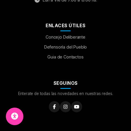
ENLACES ÚTILES
Concejo Deliberante
Aumentar Fuente
Defensoría del Pueblo
Guia de Contactos
Mayúsculas:
OFF
Espaciado de Texto
SEGUINOS
Leer al pasar el mouse
Enterate de todas las novedades en nuestras redes.
Fuente para Dislexia:
OFF