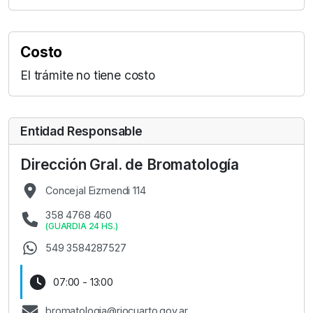
Costo
El trámite no tiene costo
Entidad Responsable
Dirección Gral. de Bromatología
Concejal Eizmendi 114
358 4768 460
(
GUARDIA 24 HS.
)
549 3584287527
07:00 - 13:00
bromatologia@riocuarto.gov.ar