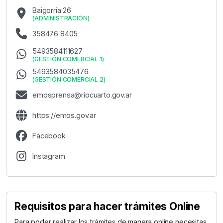
Baigorria 26
(
ADMINISTRACIÓN
)
358476 8405
5493584111627
(
GESTIÓN COMERCIAL 1
)
5493584035476
(
GESTIÓN COMERCIAL 2
)
emosprensa@riocuarto.gov.ar
https://emos.gov.ar
Facebook
Instagram
Requisitos para hacer trámites Online
Para poder realizar los trámites de manera online necesitas