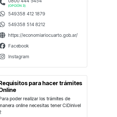
0800 444 5454
(
OPCIÓN 3
)
549358 412 1879
549358 514 8212
https://economiariocuarto.gob.ar/
Facebook
Instagram
Requisitos para hacer trámites
Online
Para poder realizar los trámites de
manera online necesitas tener CiDinivel
2