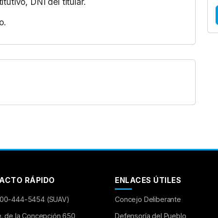
utivo, DNI del titular.
o.
ACTO RÁPIDO
ENLACES ÚTILES
00-444-5454 (SUAV)
Concejo Deliberante
e. de la Concepción 650
Defensoría del Pueblo