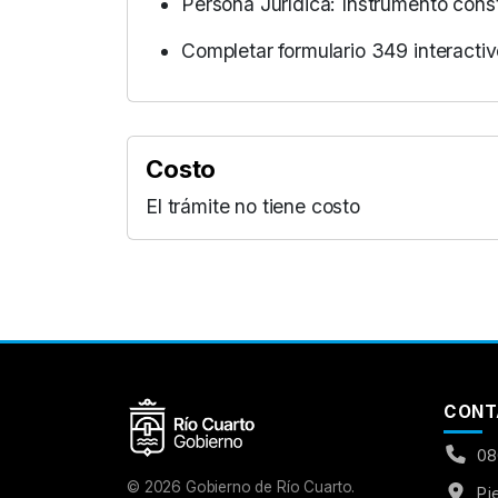
Persona Jurídica: Instrumento constit
Completar formulario 349 interactiv
Costo
El trámite no tiene costo
Aumentar Fuente
Mayúsculas:
OFF
Espaciado de Texto
CONT
Leer al pasar el mouse
08
Fuente para Dislexia:
OFF
©
2026
Gobierno de Río Cuarto.
Pj