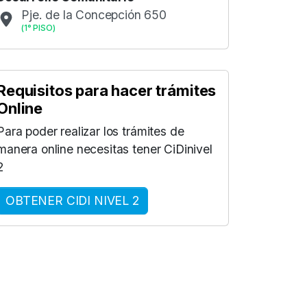
Pje. de la Concepción 650
(
1° PISO
)
Requisitos para hacer trámites
Online
Para poder realizar los trámites de
manera online necesitas tener CiDinivel
2
OBTENER CIDI NIVEL 2