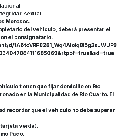
Nacional
integridad sexual.
ios Morosos.
ropietario del vehículo, deberá presentar el
on el consignatario.
ment/d/1A6toVRP8281_Wq4AIolq8i5g2sJWUP8
05034047884111685069&rtpof=true&sd=true
hículo tienen que fijar domicilio en Río
ronado en la Municipalidad de Río Cuarto. El
ad recordar que el vehículo no debe superar
(tarjeta verde).
timo Pago.