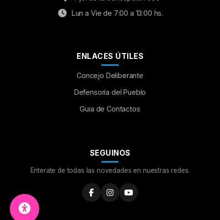
Lun a Vie de 7:00 a 13:00 hs.
ENLACES ÚTILES
Concejo Deliberante
Aumentar Fuente
Defensoría del Pueblo
Guia de Contactos
Mayúsculas:
OFF
Espaciado de Texto
SEGUINOS
Leer al pasar el mouse
Enterate de todas las novedades en nuestras redes.
Fuente para Dislexia:
OFF