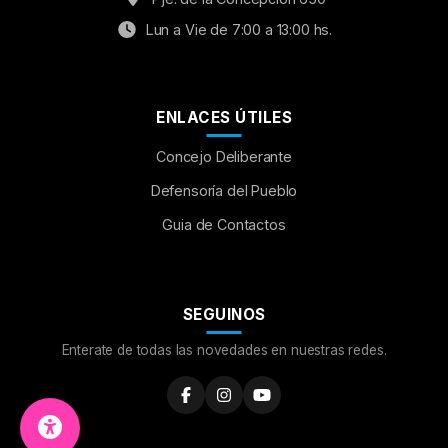
Lun a Vie de 7:00 a 13:00 hs.
ENLACES ÚTILES
Concejo Deliberante
Aumentar Fuente
Defensoría del Pueblo
Guia de Contactos
Mayúsculas:
OFF
Espaciado de Texto
SEGUINOS
Leer al pasar el mouse
Enterate de todas las novedades en nuestras redes.
Fuente para Dislexia:
OFF