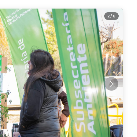
2
/
8
Siguiente