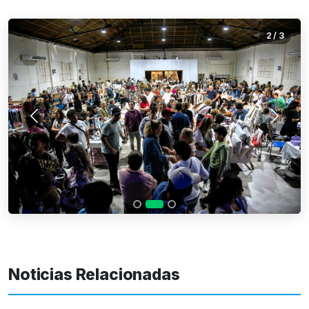
2
/
3
Anterior
Siguie
Noticias Relacionadas